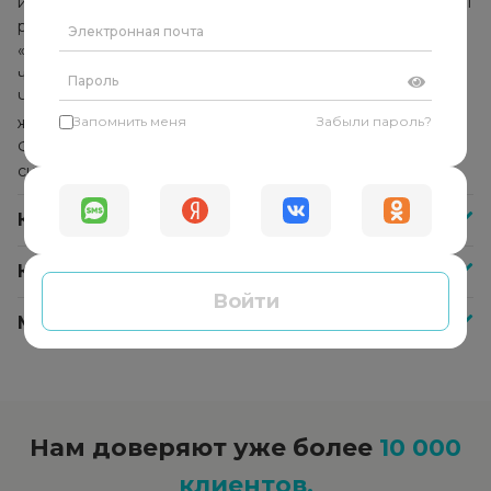
использует комплекс методик и техник, которые помогут
решить конкретную проблему. Он не указывает
«правильное» решение и не даёт советы, а помогает
человеку найти собственные ответы и решения.
Человек начинает прислушиваться к себе, своим
желаниям и находит в себе внутреннюю опору.
Запомнить меня
Забыли пароль?
Формируется способность справляться с любыми
ситуациями самостоятельно.
Как часто нужно посещать психолога?
Как оплатить сессию со специалистом?
Войти
Меня не устроил психолог, что делать?
Нам доверяют уже более
10 000
клиентов.