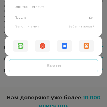
использует комплекс методик и техник, которые помогут
решить конкретную проблему. Он не указывает
«правильное» решение и не даёт советы, а помогает
человеку найти собственные ответы и решения.
Человек начинает прислушиваться к себе, своим
желаниям и находит в себе внутреннюю опору.
Запомнить меня
Забыли пароль?
Формируется способность справляться с любыми
ситуациями самостоятельно.
Как часто нужно посещать психолога?
Как оплатить сессию со специалистом?
Войти
Меня не устроил психолог, что делать?
Нам доверяют уже более
10 000
клиентов.