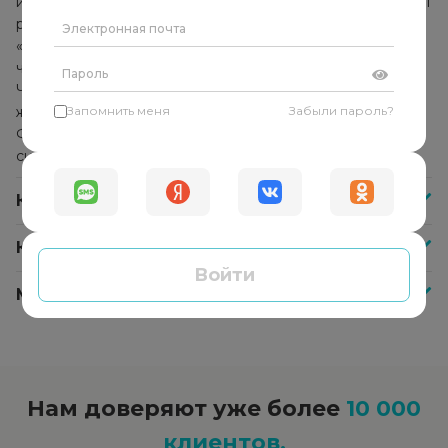
использует комплекс методик и техник, которые помогут
решить конкретную проблему. Он не указывает
«правильное» решение и не даёт советы, а помогает
человеку найти собственные ответы и решения.
Человек начинает прислушиваться к себе, своим
желаниям и находит в себе внутреннюю опору.
Запомнить меня
Забыли пароль?
Формируется способность справляться с любыми
ситуациями самостоятельно.
Как часто нужно посещать психолога?
Как оплатить сессию со специалистом?
Войти
Меня не устроил психолог, что делать?
Нам доверяют уже более
10 000
клиентов.