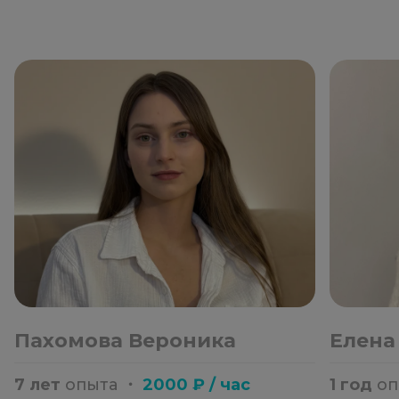
Пахомова Вероника
Елена
7 лет
опыта
・
2000 ₽ / час
1 год
о