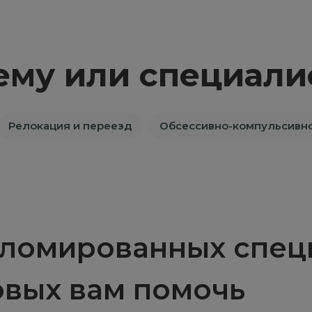
ему или специали
Релокация и переезд
Обсессивно-компульсивно
ломированных специ
овых вам помочь