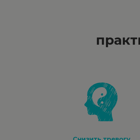
практ
Снизить тревогу