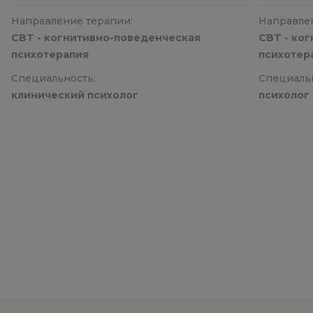
Направление терапии:
Направле
CBT - когнитивно-поведенческая
CBT - ко
психотерапия
психотер
Специальность:
Специальн
клинический психолог
психолог