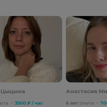
 Цыцына
Анастасия М
пыта
・
3500 ₽ / час
6 лет
опыта
・
70