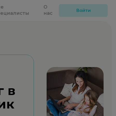
се
О
Войти
пециалисты
нас
г в
ик