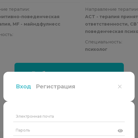
ние терапии:
Направление терапии
гнитивно-поведенческая
ACT - терапия принят
апия, MF - майндфулнесс
ответственности, CBT
поведенческая психо
ость:
метод десенсибилиз
Специальность:
движений глаз и реп
психолог
Выбрать специалиста
Вход
Регистрация