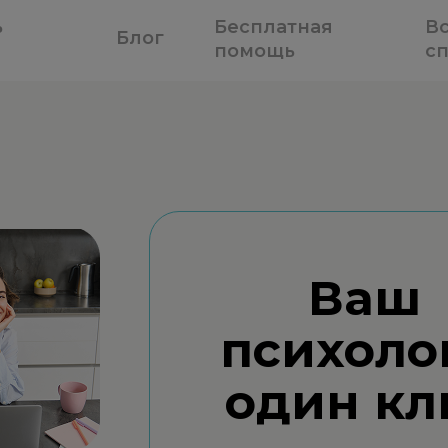
ь
Бесплатная
В
Блог
помощь
с
Ваш
психоло
один кл