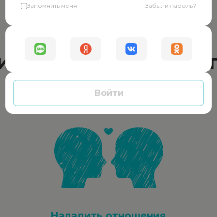
Запомнить меня
Забыли пароль?
Окажем помощь
ически в любой си
Войти
Наладить отношения