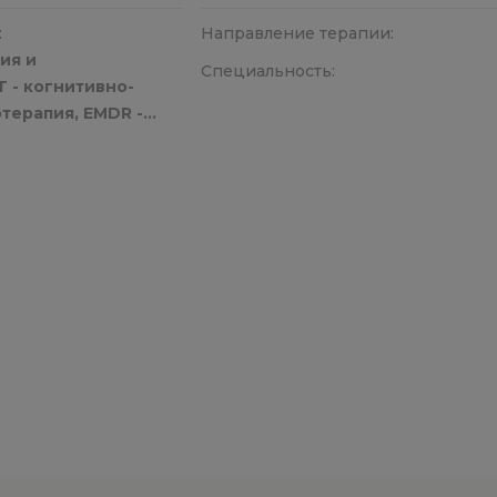
:
Направление терапии:
ия и
Специальность:
 - когнитивно-
терапия, EMDR -
ации с помощью
роцессинг