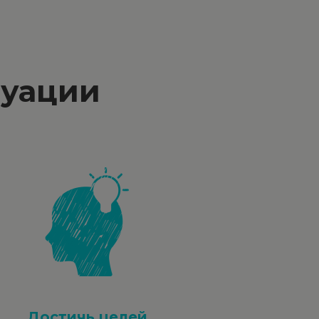
туации
Достичь целей