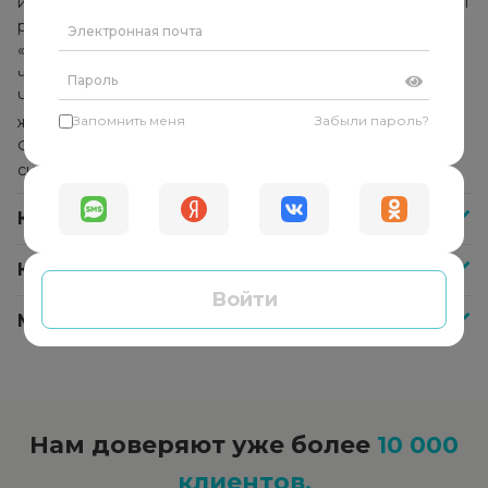
использует комплекс методик и техник, которые помогут
решить конкретную проблему. Он не указывает
«правильное» решение и не даёт советы, а помогает
человеку найти собственные ответы и решения.
Человек начинает прислушиваться к себе, своим
желаниям и находит в себе внутреннюю опору.
Запомнить меня
Забыли пароль?
Формируется способность справляться с любыми
ситуациями самостоятельно.
Как часто нужно посещать психолога?
Как оплатить сессию со специалистом?
Войти
Меня не устроил психолог, что делать?
Нам доверяют уже более
10 000
клиентов.