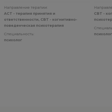
Направление терапии:
Направле
ACT - терапия принятия и
CBT - к
ответственности, CBT - когнитивно-
психотер
поведенческая психотерапия
Специаль
Специальность:
психоло
психолог