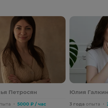
ья Петросян
Юлия Галки
пыта
・
5000 ₽ / час
3 года
опыта
・