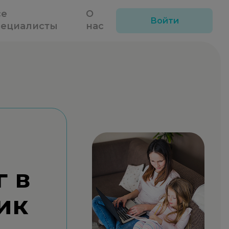
се
О
Войти
пециалисты
нас
г в
ик