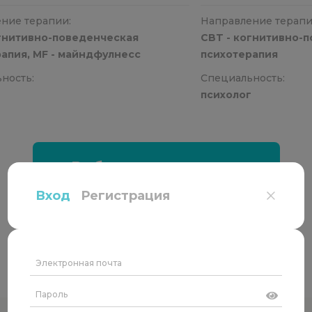
ние терапии:
Направление терапи
огнитивно-поведенческая
CBT - когнитивно-
апия, MF - майндфулнесс
психотерапия
ность:
Специальность:
г
психолог
Выбрать специалиста
Вход
Регистрация