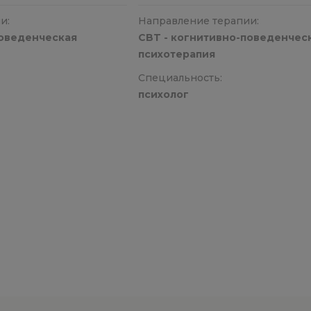
и:
Направление терапии:
поведенческая
CBT - когнитивно-поведенчес
психотерапия
Специальность:
психолог