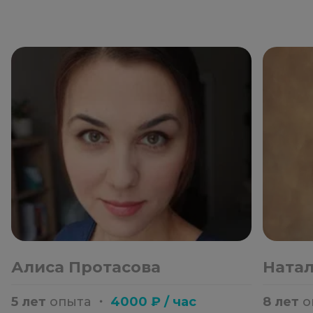
Алиса Протасова
Натал
5 лет
опыта
・
4000 ₽ / час
8 лет
о