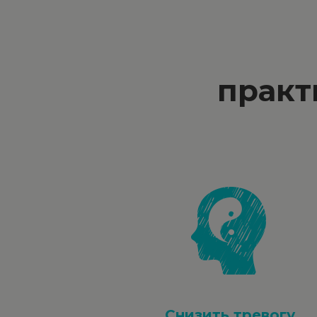
практ
Снизить тревогу