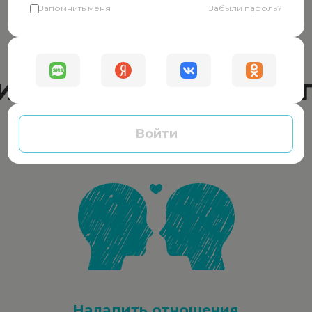
Запомнить меня
Забыли пароль?
Окажем помощь
ически в любой си
Войти
Наладить отношения