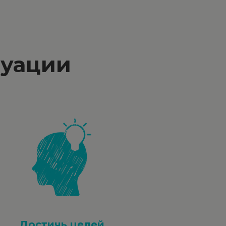
туации
Достичь целей