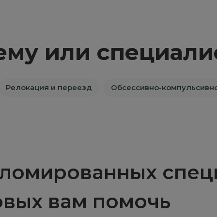
ему или специали
Релокация и переезд
Обсессивно-компульсивно
ломированных специ
овых вам помочь