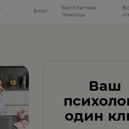
ь
Бесплатная
В
Блог
помощь
с
Ваш
психоло
один кл