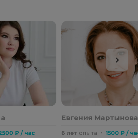
на
Евгения Мартынов
2500 ₽ / час
6 лет
опыта
・
1500 ₽ / ча