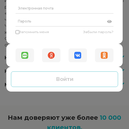
использует комплекс методик и техник, которые помогут
решить конкретную проблему. Он не указывает
«правильное» решение и не даёт советы, а помогает
человеку найти собственные ответы и решения.
Человек начинает прислушиваться к себе, своим
желаниям и находит в себе внутреннюю опору.
Запомнить меня
Забыли пароль?
Формируется способность справляться с любыми
ситуациями самостоятельно.
Как часто нужно посещать психолога?
Как оплатить сессию со специалистом?
Войти
Меня не устроил психолог, что делать?
Нам доверяют уже более
10 000
клиентов.