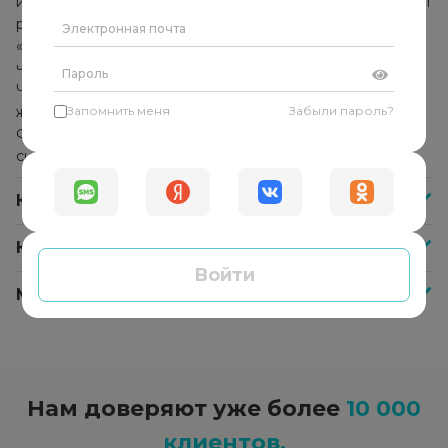
использует комплекс методик и техник, которые помогут
решить конкретную проблему. Он не указывает
«правильное» решение и не даёт советы, а помогает
человеку найти собственные ответы и решения.
Человек начинает прислушиваться к себе, своим
желаниям и находит в себе внутреннюю опору.
Запомнить меня
Забыли пароль?
Формируется способность справляться с любыми
ситуациями самостоятельно.
Как часто нужно посещать психолога?
Как оплатить сессию со специалистом?
Войти
Меня не устроил психолог, что делать?
Нам доверяют уже более
10 000
клиентов.