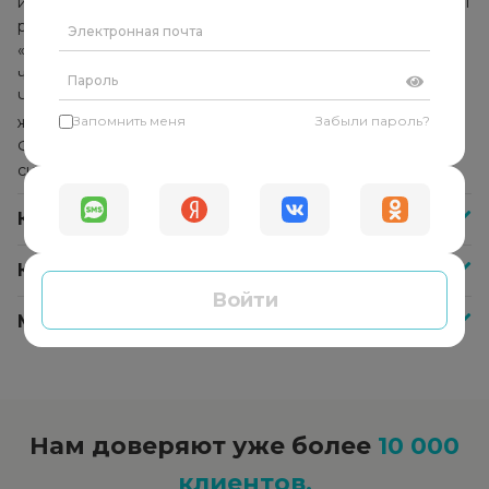
использует комплекс методик и техник, которые помогут
решить конкретную проблему. Он не указывает
«правильное» решение и не даёт советы, а помогает
человеку найти собственные ответы и решения.
Человек начинает прислушиваться к себе, своим
желаниям и находит в себе внутреннюю опору.
Запомнить меня
Забыли пароль?
Формируется способность справляться с любыми
ситуациями самостоятельно.
Как часто нужно посещать психолога?
Как оплатить сессию со специалистом?
Войти
Меня не устроил психолог, что делать?
Нам доверяют уже более
10 000
клиентов.