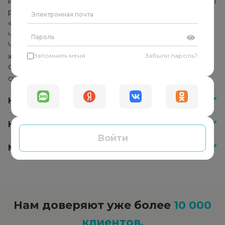
использует комплекс методик и техник, которые помогут
решить конкретную проблему. Он не указывает
«правильное» решение и не даёт советы, а помогает
человеку найти собственные ответы и решения.
Человек начинает прислушиваться к себе, своим
желаниям и находит в себе внутреннюю опору.
Запомнить меня
Забыли пароль?
Формируется способность справляться с любыми
ситуациями самостоятельно.
Как часто нужно посещать психолога?
Как оплатить сессию со специалистом?
Войти
Меня не устроил психолог, что делать?
Нам доверяют уже более
10 000
клиентов.