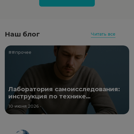
Наш блог
Читать все
##прочее
Лаборатория самоисследования:
инструкция по технике
безопасности
10 июня 2026