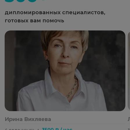
дипломированных специалистов,
готовых вам помочь
Ирина Вихляева
・
3500 ₽ / час
4 года
опыта