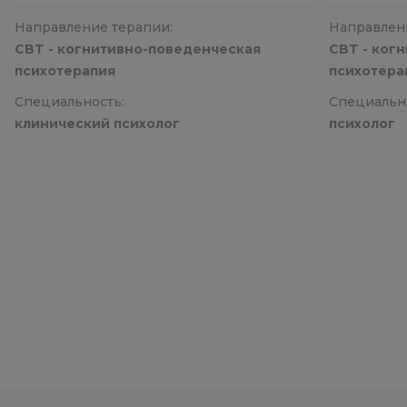
Направление терапии:
Направлен
CBT - когнитивно-поведенческая
CBT - ког
психотерапия
психотера
Специальность:
Специальн
клинический психолог
психолог