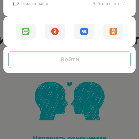
Запомнить меня
Забыли пароль?
Окажем помощь
ически в любой си
Войти
Наладить отношения