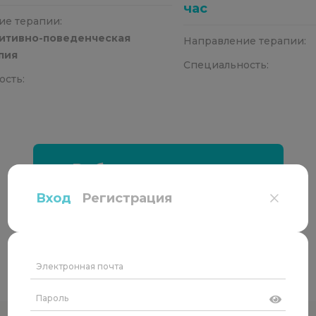
час
ие терапии:
нитивно-поведенческая
Направление терапии:
пия
Специальность:
ость:
Выбрать специалиста
Вход
Регистрация