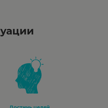
туации
Достичь целей