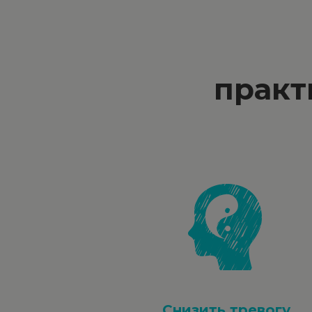
практ
Снизить тревогу