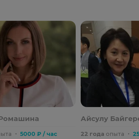
 Ромашина
Айсулу Байгер
пыта
・
5000 ₽ / час
22 года
опыта
・
25