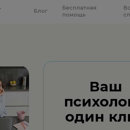
ь
Бесплатная
В
Блог
помощь
с
Ваш
психоло
один кл