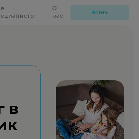
се
О
Войти
пециалисты
нас
г в
ик