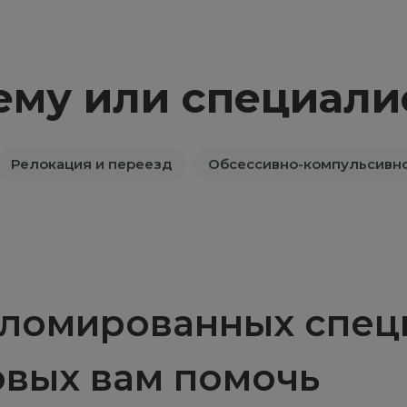
ему или специали
Релокация и переезд
Обсессивно-компульсивно
ломированных специ
овых вам помочь