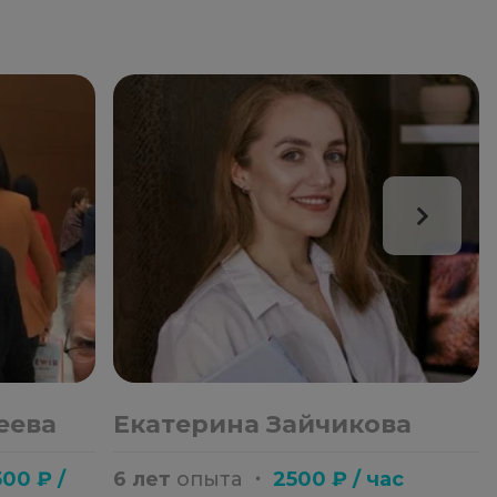
еева
Екатерина Зайчикова
00 ₽ /
6 лет
опыта
・
2500 ₽ / час