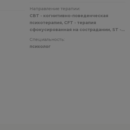
Направление терапии:
CBT - когнитивно-поведенческая
психотерапия, CFT - терапия
сфокусированная на сострадании, ST -
схема-терапия
Специальность:
психолог