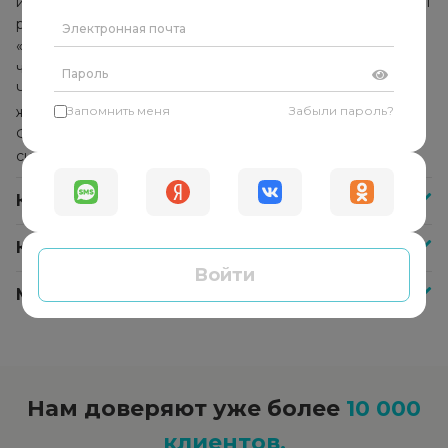
использует комплекс методик и техник, которые помогут
решить конкретную проблему. Он не указывает
«правильное» решение и не даёт советы, а помогает
человеку найти собственные ответы и решения.
Человек начинает прислушиваться к себе, своим
желаниям и находит в себе внутреннюю опору.
Запомнить меня
Забыли пароль?
Формируется способность справляться с любыми
ситуациями самостоятельно.
Как часто нужно посещать психолога?
Как оплатить сессию со специалистом?
Войти
Меня не устроил психолог, что делать?
Нам доверяют уже более
10 000
клиентов.