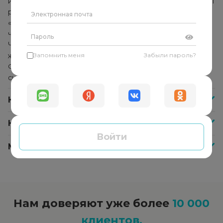
использует комплекс методик и техник, которые помогут
решить конкретную проблему. Он не указывает
«правильное» решение и не даёт советы, а помогает
человеку найти собственные ответы и решения.
Человек начинает прислушиваться к себе, своим
желаниям и находит в себе внутреннюю опору.
Запомнить меня
Забыли пароль?
Формируется способность справляться с любыми
ситуациями самостоятельно.
Как часто нужно посещать психолога?
Как оплатить сессию со специалистом?
Войти
Меня не устроил психолог, что делать?
Нам доверяют уже более
10 000
клиентов.