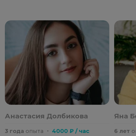
Анастасия Долбикова
Яна Б
3 года
опыта
・
4000 ₽ / час
6 лет
о