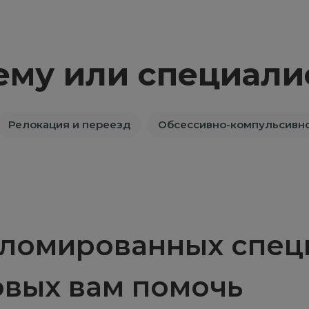
ему или специали
Релокация и переезд
Обсессивно-компульсивно
ломированных специ
овых вам помочь