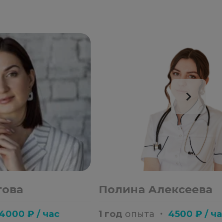
това
Полина Алексеева
4000 ₽ / час
1 год
опыта
・
4500 ₽ / ч