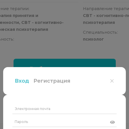
ние терапии:
Направление терапи
рапия принятия и
CBT - когнитивно-
енности, CBT - когнитивно-
психотерапия
ческая психотерапия
Специальность:
ность:
психолог
г
Выбрать специалиста
Вход
Регистрация