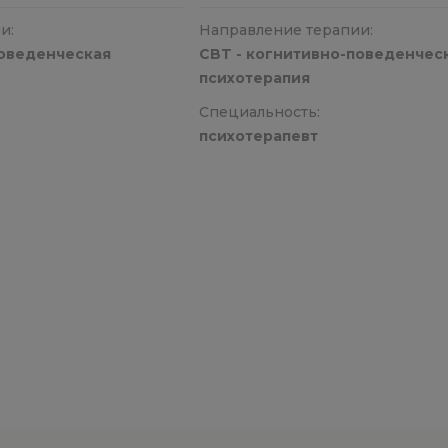
и:
Направление терапии:
поведенческая
CBT - когнитивно-поведенчес
психотерапия
Специальность:
психотерапевт