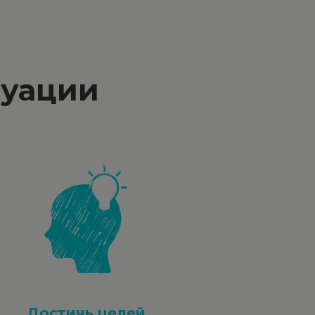
туации
Достичь целей