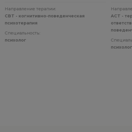
Направление терапии:
Направле
CBT - когнитивно-поведенческая
ACT - те
психотерапия
ответств
поведен
Специальность:
психолог
Специаль
психоло