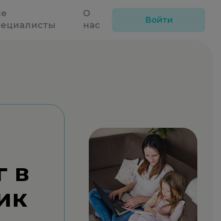
се
О
Войти
пециалисты
нас
г в
ик