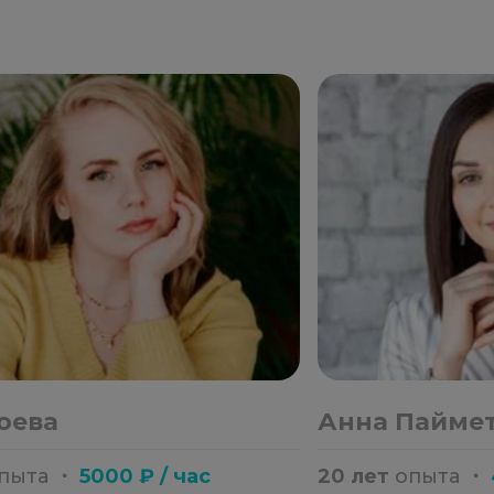
оева
Анна Пайме
пыта
・
5000 ₽ / час
20 лет
опыта
・