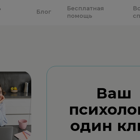
ь
Бесплатная
В
Блог
помощь
с
Ваш
психоло
один кл