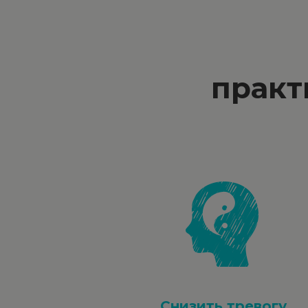
практ
Снизить тревогу