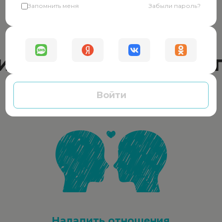
Запомнить меня
Забыли пароль?
Окажем помощь
ически в любой си
Войти
Наладить отношения