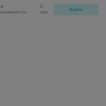
се
О
Войти
пециалисты
нас