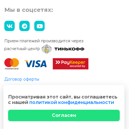
Мы в соцсетях:
Прием платежей производится через
расчетный центр
Договор оферты
Этический кодекс
Просматривая этот сайт, вы соглашаетесь
© 2026 Все права защищены
с нашей
политикой конфиденциальности
Разработано cubecode.ru
Согласен