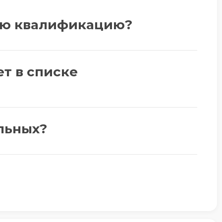
ую квалификацию?
ет в списке
льных?