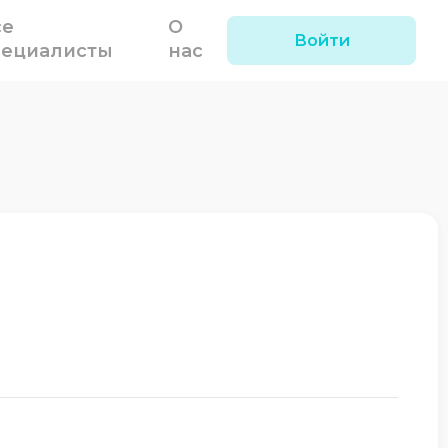
се
О
Войти
пециалисты
нас