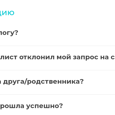
ацию
логу?
лист отклонил мой запрос на 
а друга/родственника?
 прошла успешно?