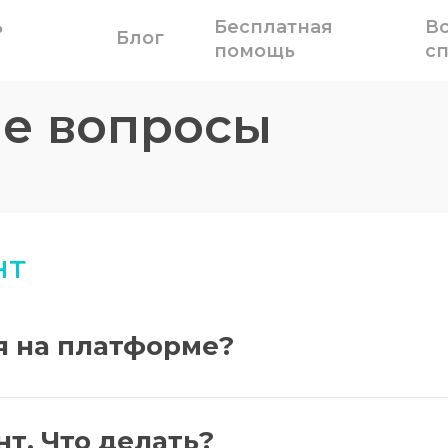
ь
Бесплатная
В
Блог
помощь
с
ые вопросы
нт
я на платформе?
нт. Что делать?