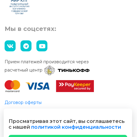
Мы в соцсетях:
Прием платежей производится через
расчетный центр
Договор оферты
Этический кодекс
Просматривая этот сайт, вы соглашаетесь
© 2026 Все права защищены
с нашей
политикой конфиденциальности
Разработано cubecode.ru