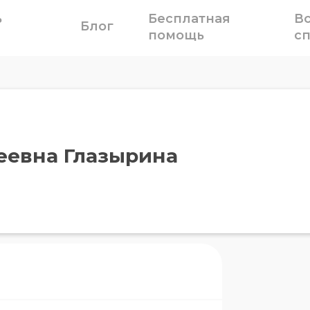
ь
Бесплатная
В
Блог
помощь
с
евна Глазырина