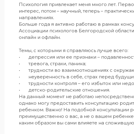
Психология привлекает меня много лет. Перво
интерес, потом – научный, теперь – практическ
направлениях.

Больше года я активно работаю в рамках конс
Ассоциации психологов Белгородской области,
онлайн и офлайн.

Темы, с которыми я справляюсь лучше всего:

•	депрессия или ее признаки – подавленность, апатия;

•	тревога, страхи, паника;

•	трудности во взаимоотношениях с окружающими людьми;

•	неуверенность в себе, страх перед будущим;

•	трудности контроля – его избыток или недостаток;

•	детско-родительские отношения.

На данный момент не работаю непосредственн
однако могу предоставить консультацию родит
ребенком. Важно! На подобной консультации ре
преимущественно о вас, а не о вашем ребенке,
каким образом вы сами влияете на сложившуюс