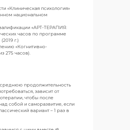
ти «Клиническая психология» 
венном национальном 
валификации «АРТ-ТЕРАПИЯ: 
ческих часов по программе 
019 г.)

лению «Когнитивно-
 275 часов).

и среднюю продолжительность 
отребоваться, зависит от 
отерапии, чтобы после 
ад собой и саморазвитие, если 
лассический вариант – 1 раз в 
правимся с ними вместе 🌱