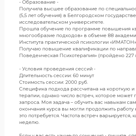
- Образование -

Получила высшее образование по специальнос
(5,5 лет обучения) в Белгородском государст
исследовательском университете.

Прошла обучение по программе повышения к
многообразие подходов» в объеме 88 академи
Института практической психологии «ИМАТОН» (2
Получаю повышение квалификации по направ
Поведенческая Психотерапия» (пройдено 227 из
- Условия проведения сессий -

Длительность сессии: 60 минут

Стоимость сессии: 2000 руб.

Специфика подхода рассчитана на короткую 
терапии, однако число встреч, которое может п
запроса. Моя задача – обучить вас навыкам сам
окончания курса вы могли продолжить работу н
это потребуется. Частота встреч варьируется, к
неделю.

Если у вас есть какие-то сомнения - пишите, с