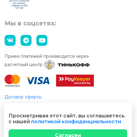
Мы в соцсетях:
Прием платежей производится через
расчетный центр
Договор оферты
Этический кодекс
Просматривая этот сайт, вы соглашаетесь
© 2026 Все права защищены
с нашей
политикой конфиденциальности
Разработано cubecode.ru
Согласен