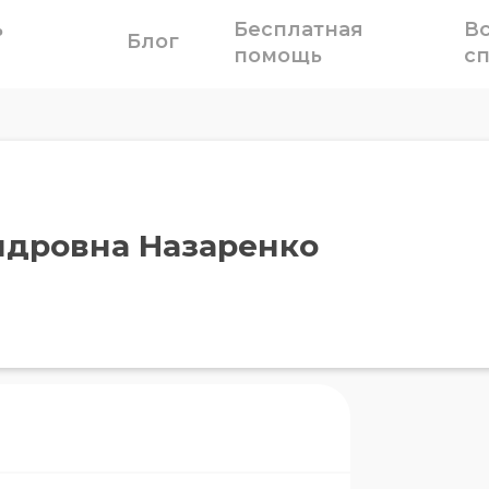
ь
Бесплатная
В
Блог
помощь
с
ндровна Назаренко