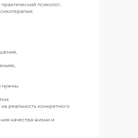
 практический психолог,

сихотерапии.

ения,

ниях,

 нужны.

ом:

 на реальность конкретного 
ния качества жизни и 