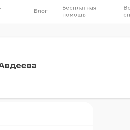
ь
Бесплатная
В
Блог
помощь
с
 Авдеева