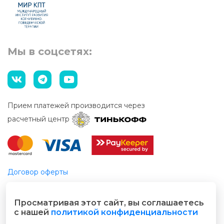
Мы в соцсетях:
Прием платежей производится через
расчетный центр
Договор оферты
Этический кодекс
Просматривая этот сайт, вы соглашаетесь
© 2026 Все права защищены
с нашей
политикой конфиденциальности
Разработано cubecode.ru