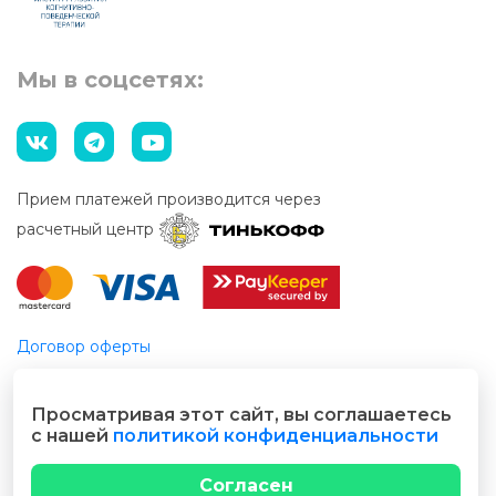
Мы в соцсетях:
Прием платежей производится через
расчетный центр
Договор оферты
Этический кодекс
Просматривая этот сайт, вы соглашаетесь
© 2026 Все права защищены
с нашей
политикой конфиденциальности
Разработано cubecode.ru
Согласен