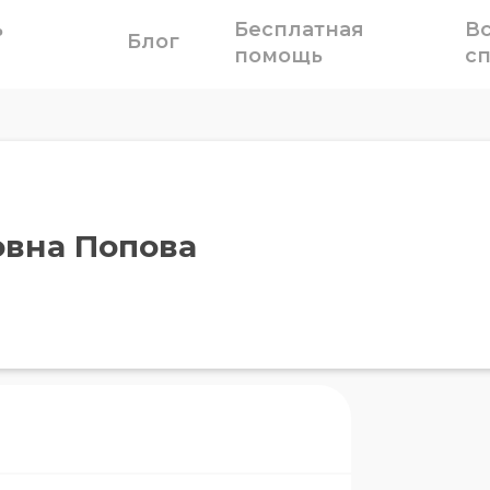
ь
Бесплатная
В
Блог
помощь
с
овна Попова