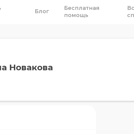
ь
Бесплатная
В
Блог
помощь
с
на Новакова