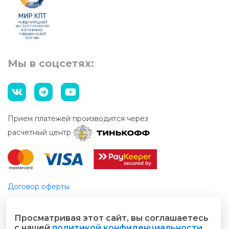
Мы в соцсетях:
Прием платежей производится через
расчетный центр
Договор оферты
Этический кодекс
Просматривая этот сайт, вы соглашаетесь
© 2026 Все права защищены
с нашей
политикой конфиденциальности