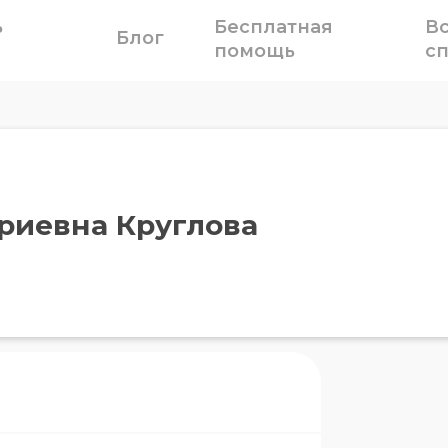
ь
Бесплатная
В
Блог
помощь
с
риевна Круглова