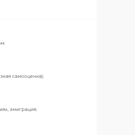
:

зкая самооценка);

ях, эмиграция;
