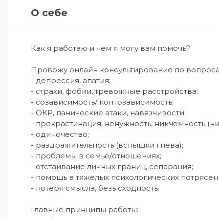
О себе
Как я работаю и чем я могу вам помочь?

Провожу онлайн консультирование по вопросам
- депрессия, апатия;

- страхи, фобии, тревожные расстройства;

- созависимость/ контрзависимость;

- ОКР, панические атаки, навязчивости;

- прокрастинация, ненужность, никчемность (ни
- одиночество;

- раздражительность (вспышки гнева);

- проблемы в семье/отношениях;

- отстаивание личных границ, сепарация;

- помощь в тяжелых психологических потрясени
- потеря смысла, безысходность.

Главные принципы работы:
