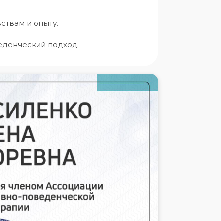
твам и опыту.

еденческий подход.