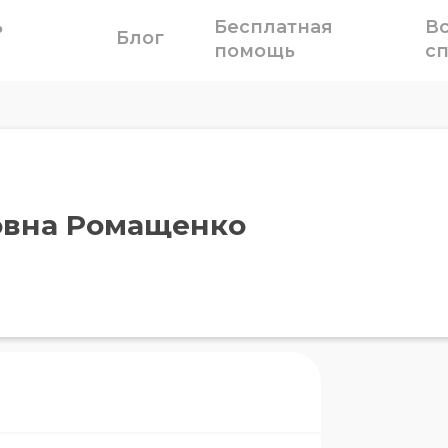
ь
Бесплатная
В
Блог
помощь
с
овна Ромащенко