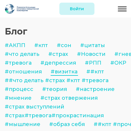
Войти
Блог
#АКПП
#кпт
#сон
#цитаты
#что делать
#страх
#Новости
#гне
#тревога
#депрессия
#РПП
#ОКР
#отношения
#визитка
##кпт
##что делать #страх #кпт #тревога
#процесс
#теория
#настроение
#мнение
#страх отвержения
#страх выступлений
#страх#тревога#прокрастинация
#мышление
#образ себя
##кпт #про