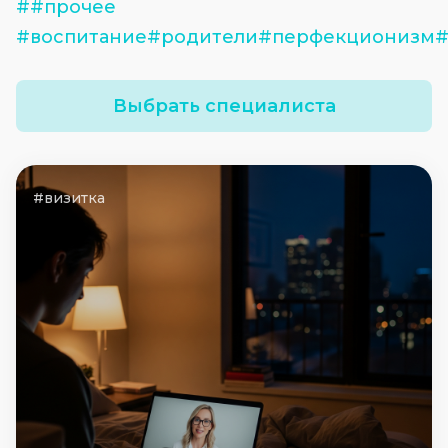
##прочее
#воспитание#родители#перфекционизм#
Выбрать специалиста
#визитка