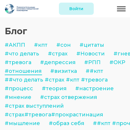
Войти
Блог
#АКПП
#кпт
#сон
#цитаты
#что делать
#страх
#Новости
#гне
#тревога
#депрессия
#РПП
#ОКР
#отношения
#визитка
##кпт
##что делать #страх #кпт #тревога
#процесс
#теория
#настроение
#мнение
#страх отвержения
#страх выступлений
#страх#тревога#прокрастинация
#мышление
#образ себя
##кпт #про